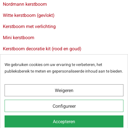
Nordmann kerstboom
Witte kerstboom (gevlokt)
Kerstboom met verlichting
Mini kerstboom
Kerstboom decoratie kit (rood en goud)
Levering van kerstbomen in Brussel
-
Levering van
We gebruiken cookies om uw ervaring te verbeteren, het
kerstbomen in Antwerpen
-
Levering van kerstbomen in Gent
publieksbereik te meten en gepersonaliseerde inhoud aan te bieden.
-
Levering van kerstbomen in Leuven
Weigeren
© Sapins.be 2025 -
Algemene voorwaarden
-
Privacybeleid
-
Configureer
Cookies
-
Onze webpartners
Accepteren