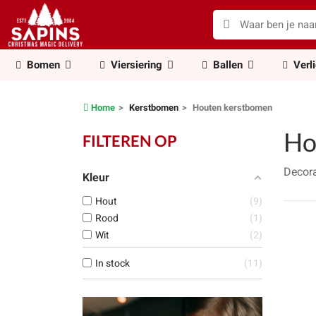
Bomen
Viersiering
Ballen
Verl
Home
Kerstbomen
Houten kerstbomen
Ho
FILTEREN OP
Decor
Kleur
Hout
9
Rood
1
Wit
2
In stock
11