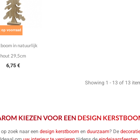
 op voorraad
boom in natuurlijk
hout 29,5cm
6,75 €
Showing 1 - 13 of 13 ite
ROM KIEZEN VOOR EEN
DESIGN KERSTBOO
 op zoek naar een
design kerstboom
en
duurzaam
? De
decorati
 Ideaal om
uw interieur te versieren
tijdens de
eindejaarsfeesten