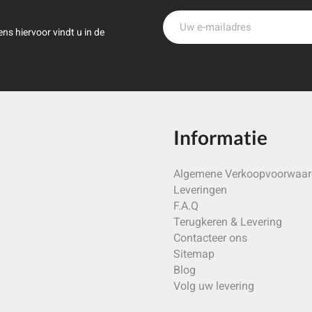
ns hiervoor vindt u in de
Informatie
Algemene Verkoopvoorwaa
Leveringen
F.A.Q
Terugkeren & Levering
Contacteer ons
Sitemap
Blog
Volg uw levering