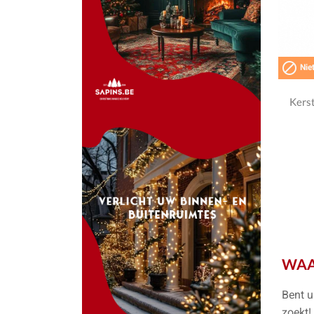

Niet
Kerst
WAA
Bent u
zoekt!