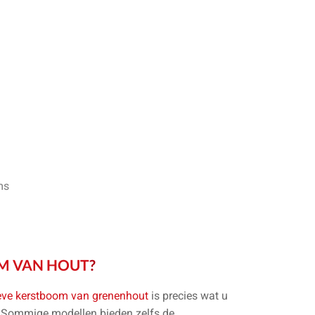
ms
M VAN HOUT
?
eve kerstboom van grenenhout
is precies wat u
. Sommige modellen bieden zelfs de