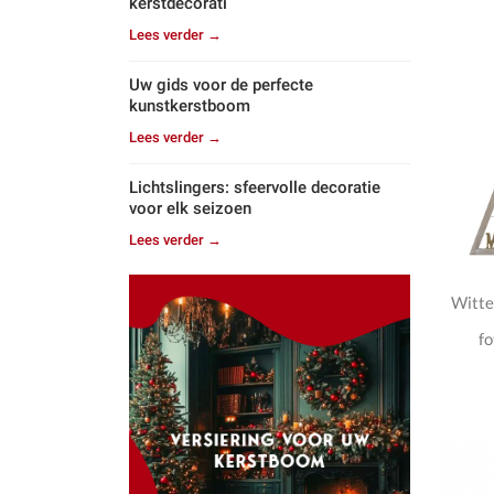
kerstdecorati
Lees verder →
Uw gids voor de perfecte
kunstkerstboom
Lees verder →
Lichtslingers: sfeervolle decoratie
voor elk seizoen
Lees verder →
Witte
f