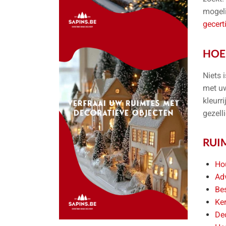
mogel
gecert
HO
Niets 
met uw
kleurr
gezell
RUI
Ho
Ad
Be
Ke
Dec