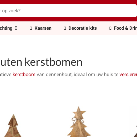
ichting
Kaarsen
Decoratie kits
Food & Dri
uten kerstbomen
atieve
kerstboom
van dennenhout, ideaal om uw huis te
versier