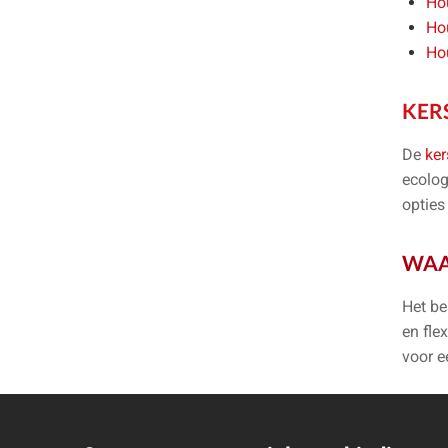
Ho
Ho
Ho
KER
De
ker
ecolog
opties
WAA
Het be
en fle
voor 