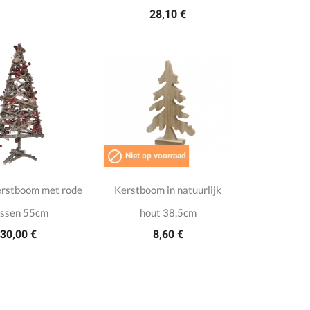
28,10 €

Niet op voorraad
erstboom met rode
Kerstboom in natuurlijk
ssen 55cm
hout 38,5cm
30,00 €
8,60 €