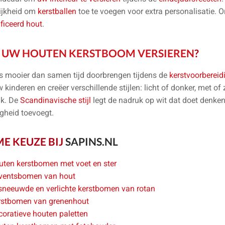
ijkheid om
kerstballen
toe te voegen voor extra personalisatie. O
ificeerd hout
.
E
UW HOUTEN KERSTBOOM VERSIEREN
?
is mooier dan samen tijd doorbrengen tijdens de
kerstvoorbereid
 kinderen en creëer verschillende stijlen: licht of donker, met of 
ijk. De
Scandinavische stijl
legt de nadruk op wit dat doet denken
igheid toevoegt.
ME KEUZE BIJ
SAPINS.NL
uten kerstbomen met voet en ster
ventsbomen van hout
sneeuwde en verlichte kerstbomen van rotan
rstbomen van grenenhout
oratieve houten paletten