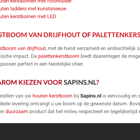
uten kerstbomen met fotohouder
uten ladders met kunstsneeuw
uten kerstbomen met LED
STBOOM VAN DRIJFHOUT
OF
PALETTENKER
stboom van drijfhout
, met de hand verzameld en ambachtelijk s
ische impact. De
palettenkerstboom
biedt daarentegen de moge
 passen perfect in een feestelijke sfeer.
ROM KIEZEN VOOR
SAPINS.NL
?
stellen van uw
houten kerstboom
bij
Sapins.nl
is eenvoudig en s
xibele levering ontvangt u uw boom op de gewenste datum. Bove
een
duurzaam
product dat het milieu respecteert en tegelijkertijd