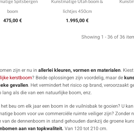
matige Spitsbergen
Kunstmatige Utah boom &
Kunstm
boom
lichtjes 450cm
475,00 €
1.995,00 €
Showing 1 - 36 of 36 ite
omen zijn er nu in
allerlei kleuren, vormen en materialen
. Kies
lijke kerstboom
? Beide oplossingen zijn voordelig, maar de
kuns
ieke gevallen
. Het vermindert het risico op brand, veroorzaakt gee
o lang als die van een natuurlijke boom, enz.
 het beu om elk jaar een boom in de vuilnisbak te gooien? U ka
atige boom voor uw commerciële ruimte veiliger zijn? Zonder nog
ie van de dennenboom in stand gehouden dankzij de groene ku
nbomen aan van topkwaliteit.
Van 120 tot 210 cm.