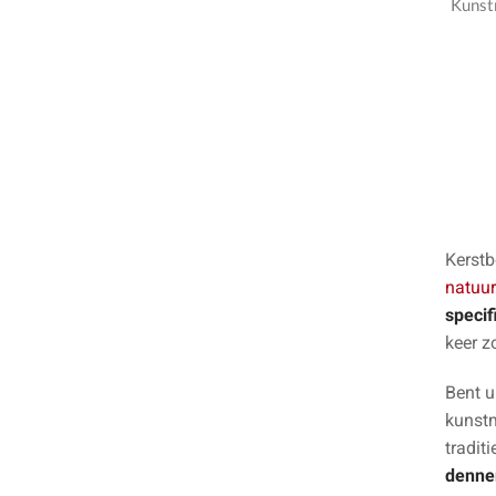
Kunst
Kerstb
natuur
specif
keer z
Bent u
kunstm
tradit
denne