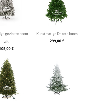
ige gevlokte boom
Kunstmatige Dakota boom
299,00 €
wit
105,00 €