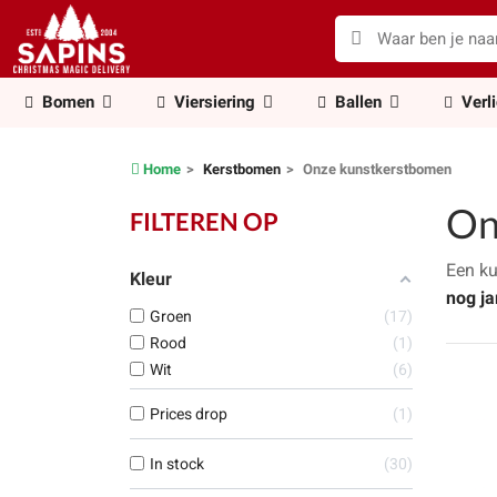
Bomen
Viersiering
Ballen
Verl
Home
Kerstbomen
Onze kunstkerstbomen
On
FILTEREN OP
Een k
Kleur
nog ja
Groen
17
Rood
1
Wit
6
Prices drop
1
In stock
30