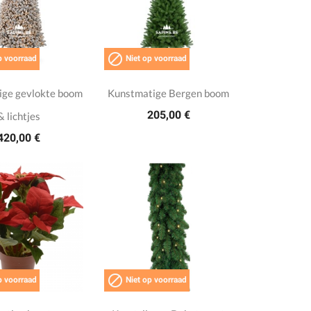

p voorraad
Niet op voorraad
ige gevlokte boom
Kunstmatige Bergen boom
205,00 €
& lichtjes
420,00 €

p voorraad
Niet op voorraad