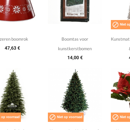

Niet o
Jzeren boomrok
Boomtas voor
Kunstmat
47,63 €
kunstkerstbomen
14,00 €


 op voorraad
Niet op voorraad
Niet o