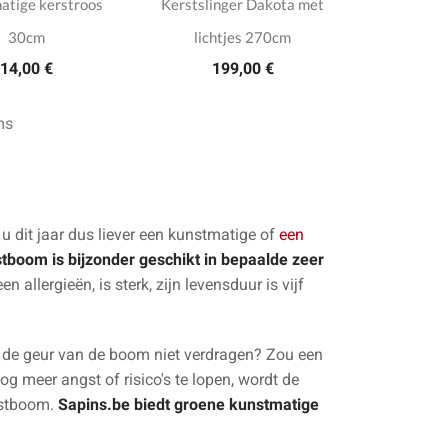
atige kerstroos
Kerstslinger Dakota met
30cm
lichtjes 270cm
14,00 €
199,00 €
ms
t u dit jaar dus liever een kunstmatige of
een
tboom is bijzonder geschikt in bepaalde zeer
n allergieën, is sterk, zijn levensduur is vijf
n de geur van de boom niet verdragen? Zou een
 meer angst of risico's te lopen, wordt de
nstboom.
Sapins.be biedt groene kunstmatige