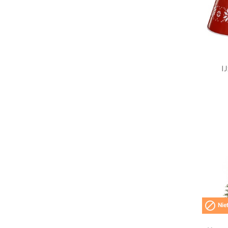
I

Niet