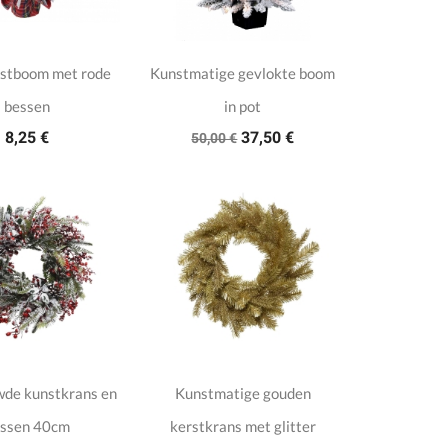
nstboom met rode
Kunstmatige gevlokte boom
bessen
in pot
8,25 €
37,50 €
50,00 €
de kunstkrans en
Kunstmatige gouden
ssen 40cm
kerstkrans met glitter