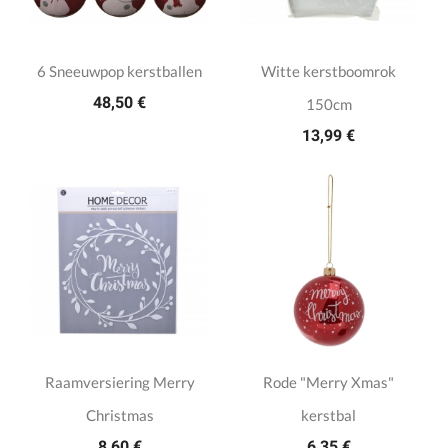
6 Sneeuwpop kerstballen
Witte kerstboomrok
48,50 €
150cm
13,99 €
Raamversiering Merry
Rode "Merry Xmas"
Christmas
kerstbal
8,60 €
6,35 €