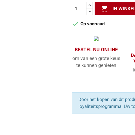

IN WINK

Op voorraad
BESTEL NU ONLINE
D
om van een grote keus
te kunnen genieten
t
Door het kopen van dit produ
loyaliteitsprogramma. Uw to