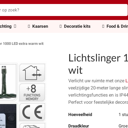
ichting
Kaarsen
Decoratie kits
Food & Dri
er 1000 LED extra warm wit
Lichtslinger
wit
Verlicht uw ruimte met onze
L
veelzijdige 20-meter lange sl
verlichtingsfuncties en is IP4
Perfect voor feestelijke decora
Hoeveelheid
1 st
Draadkleur
Groe