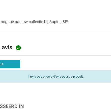
nog toe aan uw collectie bij Sapins BE!
s avis

uit
Il n'y a pas encore d'avis pour ce produit.
SSEERD IN