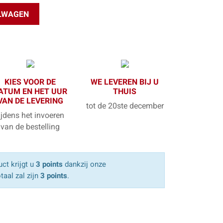
ELWAGEN
KIES VOOR DE
WE LEVEREN BIJ U
ATUM EN HET UUR
THUIS
VAN DE LEVERING
tot de 20ste december
ijdens het invoeren
van de bestelling
ct krijgt u
3 points
dankzij onze
taal zal zijn
3 points
.