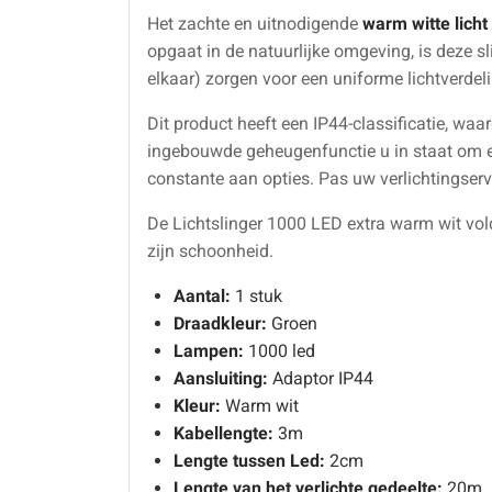
Het zachte en uitnodigende
warm witte licht
opgaat in de natuurlijke omgeving, is deze sl
elkaar) zorgen voor een uniforme lichtverdel
Dit product heeft een IP44-classificatie, wa
ingebouwde geheugenfunctie u in staat om 
constante aan opties. Pas uw verlichtingse
De Lichtslinger 1000 LED extra warm wit vol
zijn schoonheid.
Aantal:
1 stuk
Draadkleur:
Groen
Lampen:
1000 led
Aansluiting:
Adaptor IP44
Kleur:
Warm wit
Kabellengte:
3m
Lengte tussen Led:
2cm
Lengte van het verlichte gedeelte:
20m