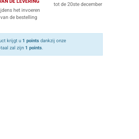
VAN DE LEVERING
tot de 20ste december
ijdens het invoeren
van de bestelling
ct krijgt u
1 points
dankzij onze
taal zal zijn
1 points
.