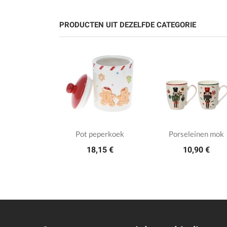
PRODUCTEN UIT DEZELFDE CATEGORIE
ohouten
Pot peperkoek
Porseleinen mok
18,15 €
10,90 €
jplank
,74 €