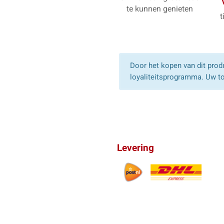
te kunnen genieten
t
Door het kopen van dit produ
loyaliteitsprogramma. Uw to
Levering