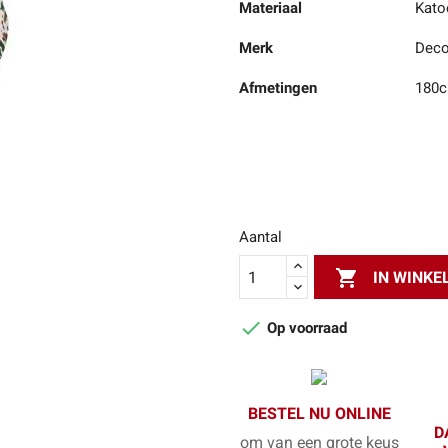
Materiaal
Kato
Merk
Deco
Afmetingen
180c
Aantal

IN WINK

Op voorraad
BESTEL NU ONLINE
D
om van een grote keus