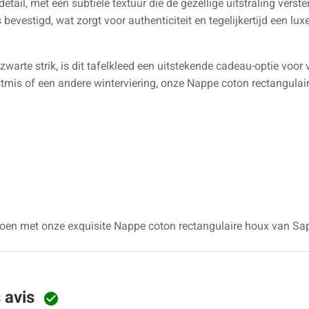
etail, met een subtiele textuur die de gezellige uitstraling vers
bevestigd, wat zorgt voor authenticiteit en tegelijkertijd een lu
 zwarte strik, is dit tafelkleed een uitstekende cadeau-optie voor 
erstmis of een andere winterviering, onze Nappe coton rectangul
izoen met onze exquisite Nappe coton rectangulaire houx van Sa
s avis
