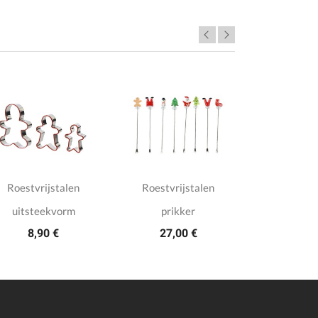
Roestvrijstalen
Roestvrijstalen
Oplaadb
uitsteekvorm
prikker
tafellamp
8,90 €
27,00 €
17,5