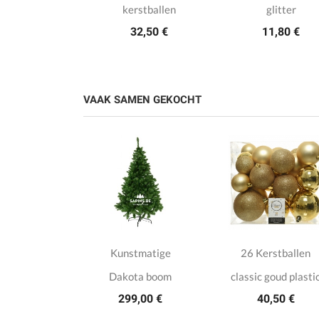
kerstballen
glitter
32,50 €
11,80 €
VAAK SAMEN GEKOCHT
ster voor
Kunstmatige
26 Kerstballen
stboom
Dakota boom
classic goud plasti
50 €
299,00 €
40,50 €