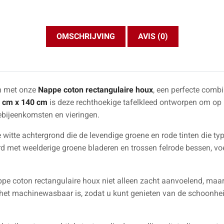
OMSCHRIJVING
AVIS (0)
en met onze
Nappe coton rectangulaire houx
, een perfecte combin
 cm x 140 cm
is deze rechthoekige tafelkleed ontworpen om op m
ebijeenkomsten en vieringen.
witte achtergrond die de levendige groene en rode tinten die typ
erd met weelderige groene bladeren en trossen felrode bessen, v
appe coton rectangulaire houx niet alleen zacht aanvoelend, ma
het machinewasbaar is, zodat u kunt genieten van de schoonhe