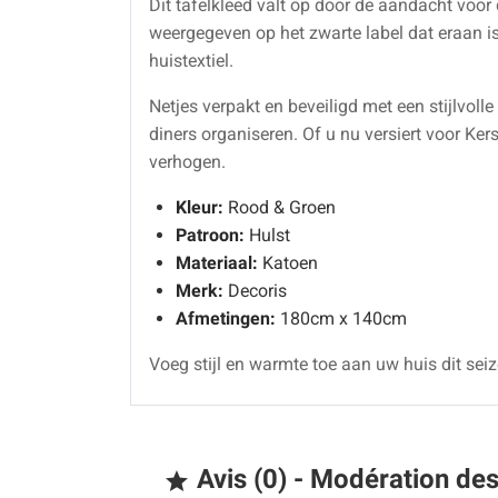
Dit tafelkleed valt op door de aandacht voor d
weergegeven op het zwarte label dat eraan is 
huistextiel.
Netjes verpakt en beveiligd met een stijlvolle
diners organiseren. Of u nu versiert voor K
verhogen.
Kleur:
Rood & Groen
Patroon:
Hulst
Materiaal:
Katoen
Merk:
Decoris
Afmetingen:
180cm x 140cm
Voeg stijl en warmte toe aan uw huis dit se
Avis (0) - Modération de
