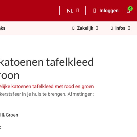
NL
Inloggen
nks
Zakelijk
Infos
katoenen tafelkleed
roon
elijke katoenen tafelkleed met rood en groen
kerstsfeer in je huis te brengen. Afmetingen:
 & Groen
t