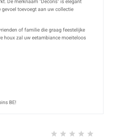
terkt. De merknaam "Decoris" is elegant
xe gevoel toevoegt aan uw collectie
vrienden of familie die graag feestelijke
aire houx zal uw eetambiance moeiteloos
pins BE!