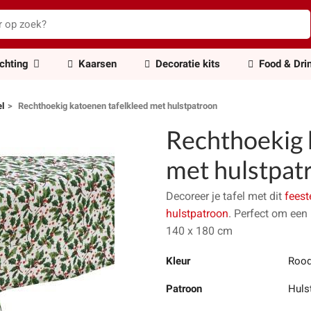
ichting
Kaarsen
Decoratie kits
Food & Dri
el
Rechthoekig katoenen tafelkleed met hulstpatroon
Rechthoekig 
met hulstpat
Decoreer je tafel met dit
feest
hulstpatroon
. Perfect om een 
140 x 180 cm
Kleur
Rood
Patroon
Huls