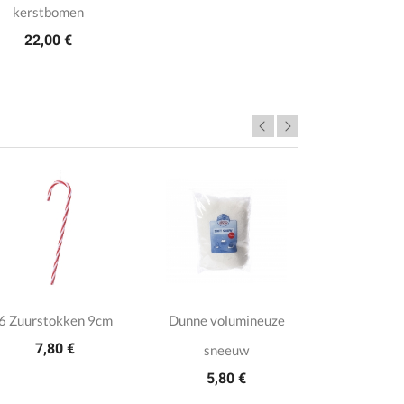
kerstbomen
22,00 €
6 Zuurstokken 9cm
Dunne volumineuze
Metalen 
7,80 €
sneeuw
voor kers
5,80 €
2,0