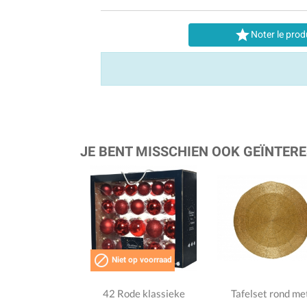

Noter le prod
JE BENT MISSCHIEN OOK GEÏNTERE

Niet op voorraad
42 Rode klassieke
Tafelset rond me