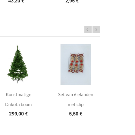
43,20 €
2,95 €
Kunstmatige
Set van 6 elanden
Kaars
Dakota boom
met clip
geglazuur
299,00 €
5,50 €
10
10,5