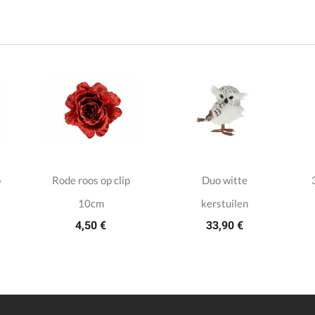
p
Rode roos op clip
Duo witte
10cm
kerstuilen
4,50 €
33,90 €