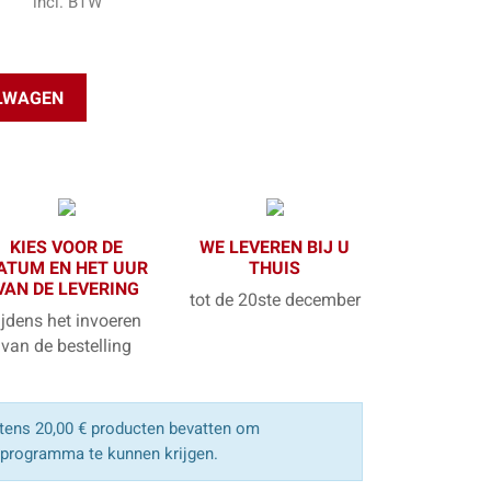
incl. BTW
ELWAGEN
KIES VOOR DE
WE LEVEREN BIJ U
ATUM EN HET UUR
THUIS
VAN DE LEVERING
tot de 20ste december
ijdens het invoeren
van de bestelling
ens 20,00 € producten bevatten om
sprogramma te kunnen krijgen.