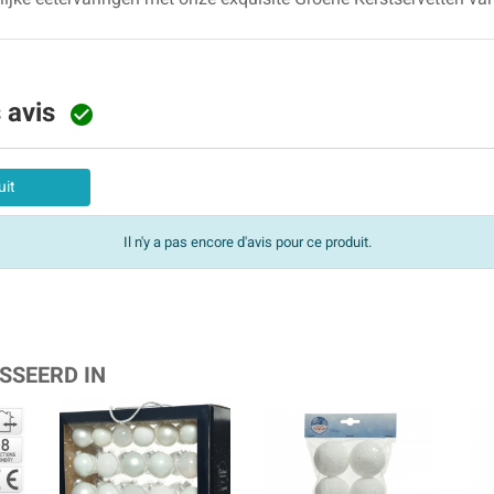
s avis

uit
Il n'y a pas encore d'avis pour ce produit.
SSEERD IN