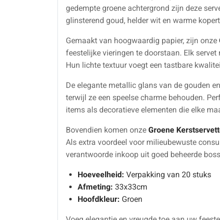
gedempte groene achtergrond zijn deze serve
glinsterend goud, helder wit en warme koperti
Gemaakt van hoogwaardig papier, zijn onze
feestelijke vieringen te doorstaan. Elk serve
Hun lichte textuur voegt een tastbare kwalitei
De elegante metallic glans van de gouden en k
terwijl ze een speelse charme behouden. Perf
items als decoratieve elementen die elke maal
Bovendien komen onze
Groene Kerstservet
Als extra voordeel voor milieubewuste consu
verantwoorde inkoop uit goed beheerde boss
Hoeveelheid:
Verpakking van 20 stuks
Afmeting:
33x33cm
Hoofdkleur:
Groen
Voeg elegantie en vreugde toe aan uw feeste