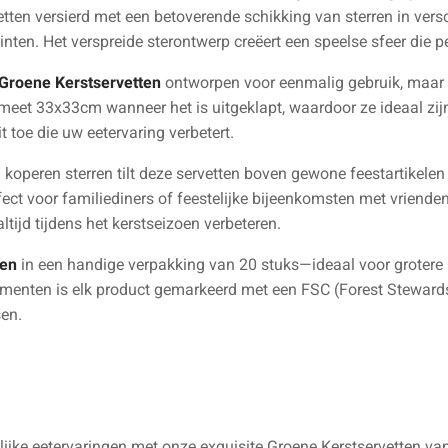
tten versierd met een betoverende schikking van sterren in vers
nten. Het verspreide sterontwerp creëert een speelse sfeer die p
Groene Kerstservetten
ontworpen voor eenmalig gebruik, maar
t meet 33x33cm wanneer het is uitgeklapt, waardoor ze ideaal zijn
t toe die uw eetervaring verbetert.
operen sterren tilt deze servetten boven gewone feestartikelen u
ect voor familiediners of feestelijke bijeenkomsten met vrienden
tijd tijdens het kerstseizoen verbeteren.
ten
in een handige verpakking van 20 stuks—ideaal voor groter
menten is elk product gemarkeerd met een FSC (Forest Stewardshi
en.
lijke eetervaringen met onze exquisite Groene Kerstservetten va