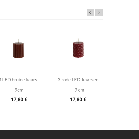
3 LED bruine kaars -
3 rode LED-kaarsen
Plas
9cm
- 9 cm
glitterd
17,80 €
17,80 €
7,7