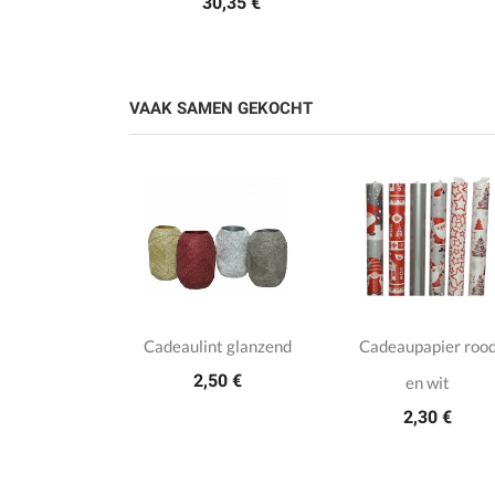
30,35 €
VAAK SAMEN GEKOCHT
ervies in
Cadeaulint glanzend
Cadeaupapier roo
2,50 €
ou met
en wit
2,30 €
aaltjes
,00 €