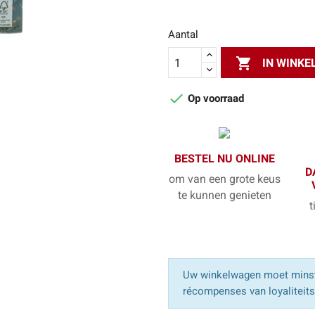
Aantal

IN WINK

Op voorraad
BESTEL NU ONLINE
D
om van een grote keus
te kunnen genieten
t
Uw winkelwagen moet minst
récompenses van loyaliteit